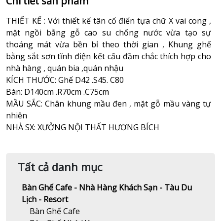
Chi tiết sản phẩm
THIẾT KẾ : Với thiết kế tân cổ điển tựa chữ X vai cong ,
mặt ngồi bằng gỗ cao su chống nước vừa tạo sự
thoáng mát vừa bền bỉ theo thời gian , Khung ghế
bằng sắt sơn tĩnh điện kết cấu đầm chắc thích hợp cho
nhà hàng , quán bia ,quán nhậu
KÍCH THƯỚC: Ghế D42 .S45. C80
Bàn: D140cm .R70cm .C75cm
MẦU SẮC: Chân khung mầu đen , mặt gỗ mầu vàng tự
nhiên
NHÀ SX: XƯỞNG NỘI THẤT HƯƠNG BÍCH
Tất cả danh mục
Bàn Ghế Cafe - Nhà Hàng Khách Sạn - Tàu Du
Lịch - Resort
Bàn Ghế Cafe