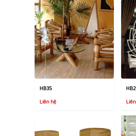
HB35
HB2
Liên hệ
Liên