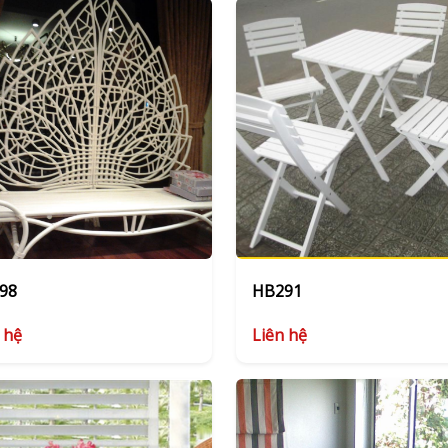
98
HB291
 hệ
Liên hệ