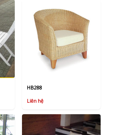
HB288
Liên hệ