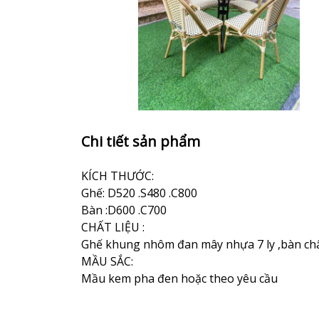
Chi tiết sản phẩm
KÍCH THƯỚC:
Ghế: D520 .S480 .C800
Bàn :D600 .C700
CHẤT LIỆU :
Ghế khung nhôm đan mây nhựa 7 ly ,bàn châ
MẦU SẮC:
Mầu kem pha đen hoặc theo yêu cầu