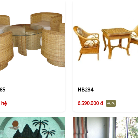
85
HB284
 hệ
6.590.000 đ
-45 %