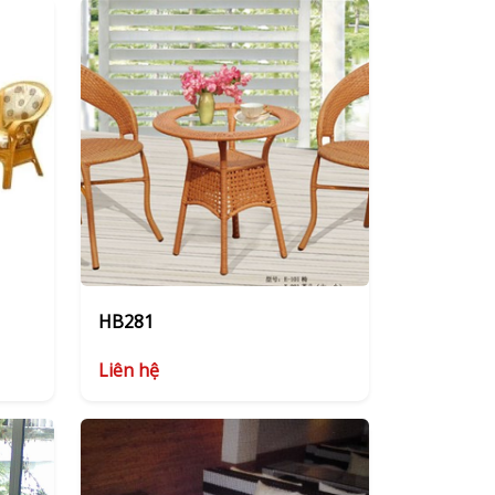
HB281
Liên hệ