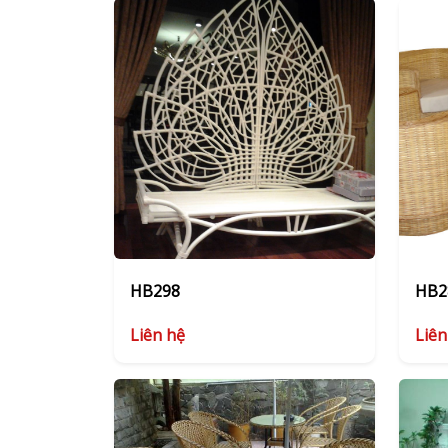
HB298
HB2
Liên hệ
Liên