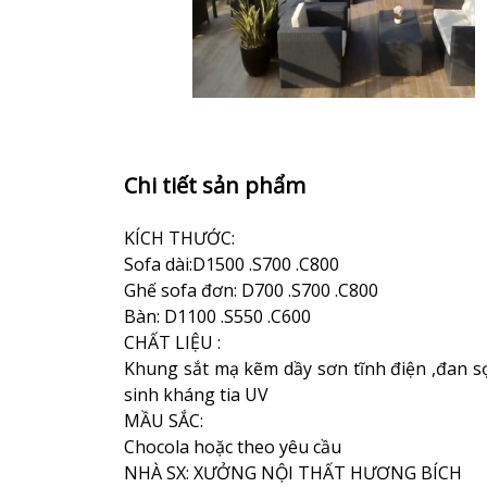
Chi tiết sản phẩm
KÍCH THƯỚC:
Sofa dài:D1500 .S700 .C800
Ghế sofa đơn: D700 .S700 .C800
Bàn: D1100 .S550 .C600
CHẤT LIỆU :
Khung sắt mạ kẽm dầy sơn tĩnh điện ,đan s
sinh kháng tia UV
MẦU SẮC:
Chocola hoặc theo yêu cầu
NHÀ SX: XƯỞNG NỘI THẤT HƯƠNG BÍCH