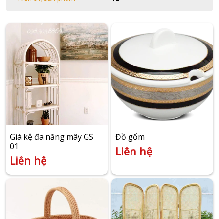
Giá kệ đa năng mây GS
Đồ gốm
01
Liên hệ
Liên hệ