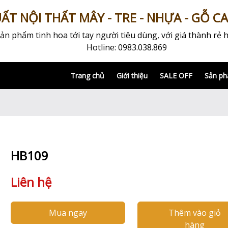
T NỘI THẤT MÂY - TRE - NHỰA - GỖ C
 phẩm tinh hoa tới tay người tiêu dùng, với giá thành rẻ h
Hotline: 0983.038.869
Trang chủ
Giới thiệu
SALE OFF
Sản p
HB109
Liên hệ
Mua ngay
Thêm vào giỏ
hàng