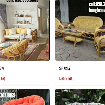
94
SF 092
 hệ
Liên hệ