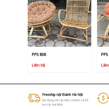
PPS 806
PPS
Liên hệ
Liên
Freeship nội thành Hà Nội
Áp dụng với các đơn combo và hỗ
trợ các nơi khác