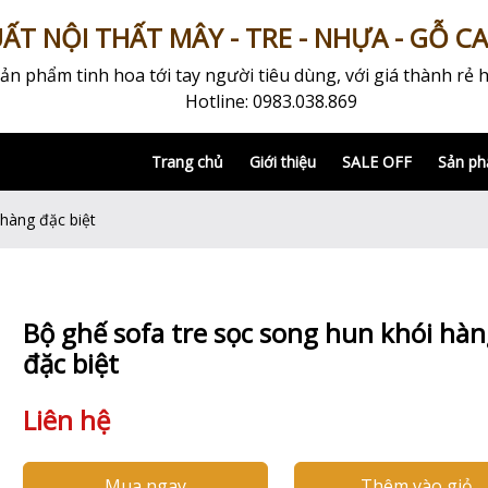
T NỘI THẤT MÂY - TRE - NHỰA - GỖ C
 phẩm tinh hoa tới tay người tiêu dùng, với giá thành rẻ h
Hotline: 0983.038.869
Trang chủ
Giới thiệu
SALE OFF
Sản p
 hàng đặc biệt
Bộ ghế sofa tre sọc song hun khói hà
đặc biệt
Liên hệ
Mua ngay
Thêm vào giỏ