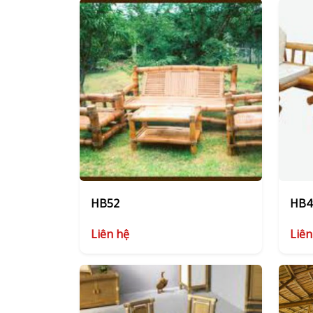
HB52
HB4
Liên hệ
Liên