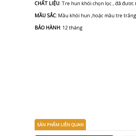
CHẤT LIỆU
: Tre hun khói chọn lọc , đã đươ
MẦU SẮC
: Mầu khói hun ,hoặc mầu tre trắng
BẢO HÀNH
: 12 tháng
SẢN PHẨM LIÊN QUAN