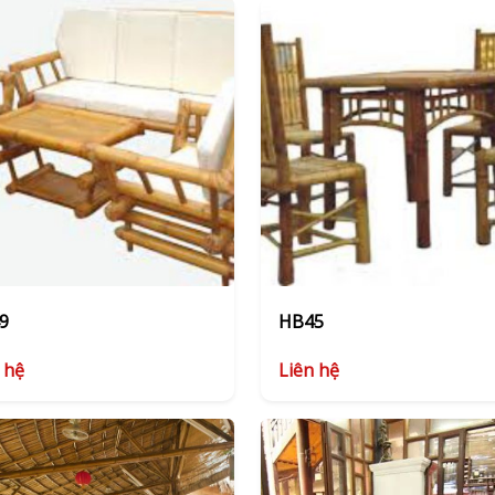
9
HB45
 hệ
Liên hệ