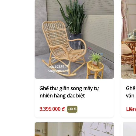
Ghế thư giãn song mây tự
Ghế 
nhiên hàng đặc biệt
vặn
3.395.000 đ
Liên
-30 %