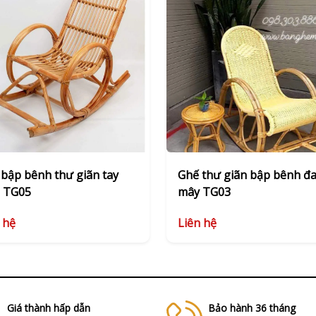
bập bênh thư giãn tay
Ghế thư giãn bập bênh đ
n TG05
mây TG03
 hệ
Liên hệ
Giá thành hấp dẫn
Bảo hành 36 tháng