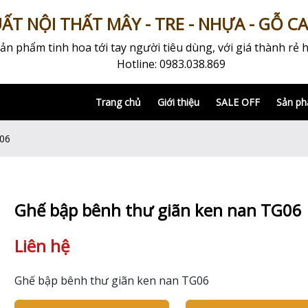
T NỘI THẤT MÂY - TRE - NHỰA - GỖ C
 phẩm tinh hoa tới tay người tiêu dùng, với giá thành rẻ h
Hotline: 0983.038.869
Trang chủ
Giới thiệu
SALE OFF
Sản p
G06
Ghế bập bênh thư giãn ken nan TG06
Liên hệ
Ghế bập bênh thư giãn ken nan TG06