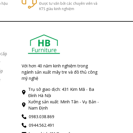
ộ hậu
Được tư vấn bởi các chuyên viên và
KTS giàu kinh nghiệm
 cấp
y
Với hơn 40 năm kinh nghiệm trong
ấp
ngành sản xuất mây tre và đồ thủ công
mỹ nghệ
e
Trụ sở giao dịch: 431 Kim Mã - Ba
Đình Hà Nội
Xưởng sản xuất: Minh Tân - Vụ Bản -
Nam Định
0983.038.869
0944.562.491