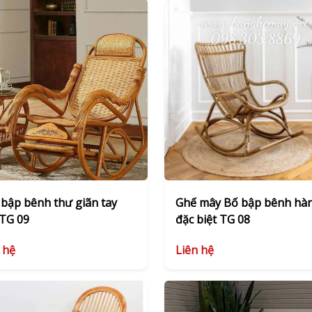
bập bênh thư giãn tay
Ghế mây Bố bập bênh hà
 TG 09
đặc biệt TG 08
 hệ
Liên hệ