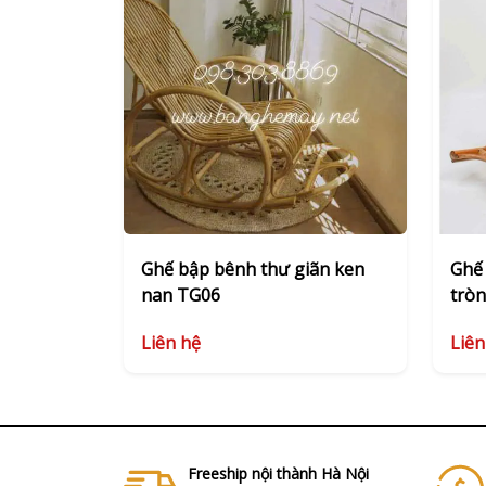
Ghế bập bênh thư giãn ken
Ghế 
nan TG06
trò
Liên hệ
Liên
Freeship nội thành Hà Nội