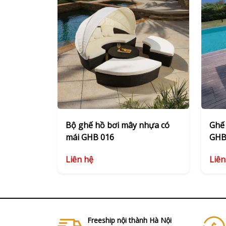
Bộ ghế hồ bơi mây nhựa có
Ghế 
mái GHB 016
GHB
Liên hệ
Liên
Freeship nội thành Hà Nội