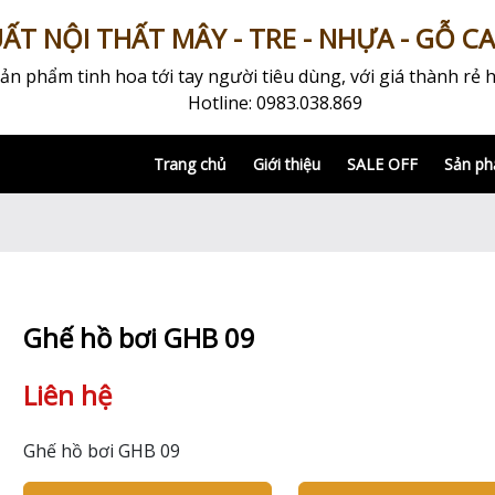
T NỘI THẤT MÂY - TRE - NHỰA - GỖ C
 phẩm tinh hoa tới tay người tiêu dùng, với giá thành rẻ h
Hotline: 0983.038.869
Trang chủ
Giới thiệu
SALE OFF
Sản p
Ghế hồ bơi GHB 09
Liên hệ
Ghế hồ bơi GHB 09