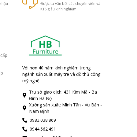
ộ hậu
Được tư vấn bởi các chuyên viên và
KTS giàu kinh nghiệm
 cấp
y
Với hơn 40 năm kinh nghiệm trong
ấp
ngành sản xuất mây tre và đồ thủ công
mỹ nghệ
e
Trụ sở giao dịch: 431 Kim Mã - Ba
Đình Hà Nội
Xưởng sản xuất: Minh Tân - Vụ Bản -
Nam Định
0983.038.869
0944.562.491