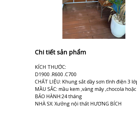
Chi tiết sản phẩm
KÍCH THƯỚC:
D1900 .R600 .C700
CHẤT LIỆU: Khung sắt dầy sơn tĩnh điện 3 lớ
MẦU SẮC: mầu kem ,vàng mây ,chocola hoặc 
BẢO HÀNH:24 tháng
NHÀ SX: Xưởng nội thất HƯƠNG BÍCH